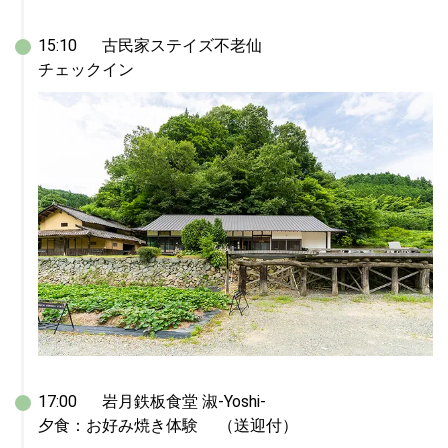
15:10	古民家ステイズ不老仙

チェックイン
17:00	岩月鉄板食堂 淑-Yoshi-

夕食：お好み焼き体験 　（送迎付）