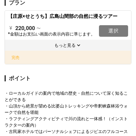
プラン
【庄原×せとうち】広島山間部の自然に浸るツアー
220,000
¥
〜
選択
*金額はお支払い画面の表示内容に準じます。
もっと見る
完売
ポイント
・ローカルガイドの案内で地域の歴史・自然について深く知るこ
とができる

・山頂から絶景が望める比婆山トレッキングや帝釈峡森林浴ウォ
ークで自然を堪能

・ラフティングアクティビティで川の流れと一体感！（インスト
ラクターの案内）

・古民家ホテルではパーソナルシェフによるジビエのフルコース