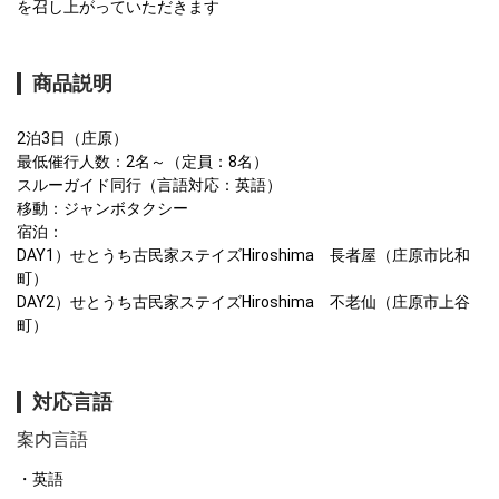
を召し上がっていただきます
商品説明
2泊3日（庄原）

最低催行人数：2名～（定員：8名）

スルーガイド同行（言語対応：英語）

移動：ジャンボタクシー

宿泊：

DAY1）せとうち古民家ステイズHiroshima　長者屋（庄原市比和
町）

DAY2）せとうち古民家ステイズHiroshima　不老仙（庄原市上谷
町）
対応言語
案内言語
英語