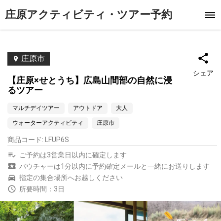
庄原アクティビティ・ツアー予約
庄原市
シェア
【庄原×せとうち】広島山間部の自然に浸
るツアー
マルチデイツアー
アウトドア
大人
ウォーターアクティビティ
庄原市
商品コード
:
LFUP6S
ご予約は3営業日以内に確定します
バウチャーは1分以内に予約確定メールと一緒にお送りします
指定の集合場所へお越しください
所要時間：3日