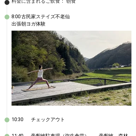
料金に含まれるご飲食：
朝食
8:00	古民家ステイズ不老仙

出張朝ヨガ体験
10:30	チェックアウト
11:40	帝釈峡駐車場（弥生食堂）	帝釈峡　森林