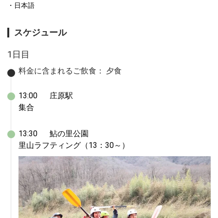
日本語
スケジュール
1日目
料金に含まれるご飲食：
夕食
13:00	庄原駅

集合
13:30	鮎の里公園

里山ラフティング（13：30～）