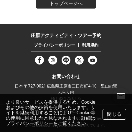
トップページへ
庄原アクティビティ・ツアー予約
プライバシーポリシー
|
利用規約
お問い合わせ
日本 〒727-0021 広島県庄原市三日市町4-10 里山の駅
ふらり内
+81 824 75 0173
より良いサービスを提供するため、Cookie
およびその他の技術を使用いたします。サ
Powered by Rezio
イトを継続利用することにより、Cookie等
閉じる
の使用に同意したと見なされます。詳細は
快適なウェブ体験のため、ブラウザは Google Chrome、Safari、
プライバシーポリシーをご覧ください。
または Microsoft Edge のご利用を推奨しています。